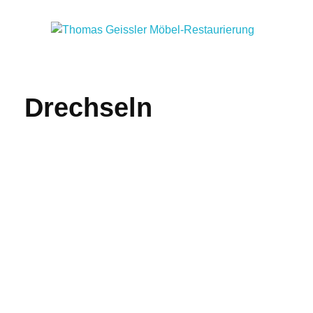
Thomas Geissler Möbel-Restaurierung
Restaurierung von historischen und antiken Möbeln in Graz
Drechseln